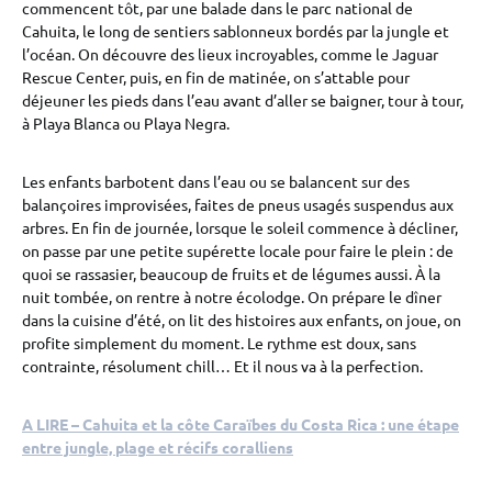
commencent tôt, par une balade dans le parc national de
Cahuita, le long de sentiers sablonneux bordés par la jungle et
l’océan. On découvre des lieux incroyables, comme le Jaguar
Rescue Center, puis, en fin de matinée, on s’attable pour
déjeuner les pieds dans l’eau avant d’aller se baigner, tour à tour,
à Playa Blanca ou Playa Negra.
Les enfants barbotent dans l’eau ou se balancent sur des
balançoires improvisées, faites de pneus usagés suspendus aux
arbres. En fin de journée, lorsque le soleil commence à décliner,
on passe par une petite supérette locale pour faire le plein : de
quoi se rassasier, beaucoup de fruits et de légumes aussi. À la
nuit tombée, on rentre à notre écolodge. On prépare le dîner
dans la cuisine d’été, on lit des histoires aux enfants, on joue, on
profite simplement du moment. Le rythme est doux, sans
contrainte, résolument chill… Et il nous va à la perfection.
A LIRE – Cahuita et la côte Caraïbes du Costa Rica : une étape
entre jungle, plage et récifs coralliens