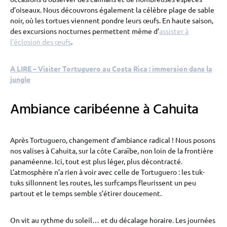
d’oiseaux. Nous découvrons également la célèbre plage de sable
noir, où les tortues viennent pondre leurs œufs. En haute saison,
des excursions nocturnes permettent même d’
assister à
l’éclosion des œufs
.
A LIRE – Visiter Tortuguero au Costa Rica : immersion dans la
jungle
Ambiance caribéenne à Cahuita
Après Tortuguero, changement d’ambiance radical ! Nous posons
nos valises à Cahuita, sur la côte Caraïbe, non loin de la frontière
panaméenne. Ici, tout est plus léger, plus décontracté.
L’atmosphère n’a rien à voir avec celle de Tortuguero : les tuk-
tuks sillonnent les routes, les surfcamps fleurissent un peu
partout et le temps semble s’étirer doucement.
On vit au rythme du soleil… et du décalage horaire. Les journées