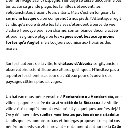
Dernier rivage avant l’Espagne, Hendaye se laisse découvrir à pas
lents. Sur sa grande plage, les familles s’étendent, les
véliplanchistes tracent leurs sillons. Mais c’est en longeant la
corniche basque
qu’on comprend : à nos pieds, l’Atlantique rugit
tandis qu’à notre droite les falaises s’étendent à perte de vue.
J’adore Hendaye pour son charme, son ambiance décontractée
et pour sa grande plage où les
vagues sont beaucoup moins
fortes qu’à Anglet
, mais toujours soumise aux horaires des
marais.
Sur les hauteurs de la ville, le
château d’Abbadia
surgit, ancien
observatoire scientifique aux allures gothiques. N’hésitez pas à
arpenter les chemins autour du château pour découvrir des
paysages côtiers plus sauvages.
Un bateau nous mène ensuite à
Fontarabie
ou Hondarribia
, une
ville espagnole située
de l’autre côté de la Bidassoa
. La vieille
ville a été complètement restaurée il y a quelques années déjà !
On y découvre des
ruelles médiévales pavées et
une citadelle
tandis que les nombreux bars et bodegas proposent des pintxos
généreux servis sur zinc bruyant – notamment autour de la
Calle