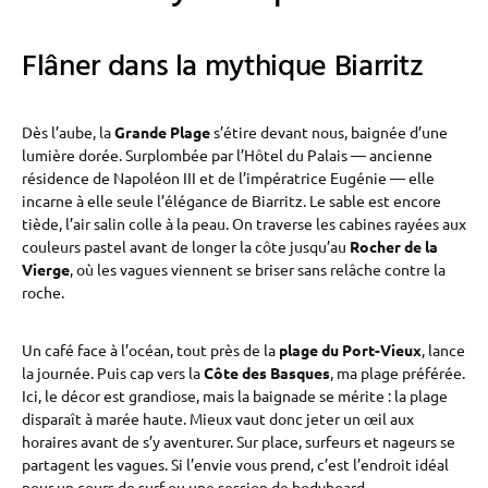
Flâner dans la mythique Biarritz
Dès l’aube, la
Grande Plage
s’étire devant nous, baignée d’une
lumière dorée. Surplombée par l’Hôtel du Palais — ancienne
résidence de Napoléon III et de l’impératrice Eugénie — elle
incarne à elle seule l’élégance de Biarritz. Le sable est encore
tiède, l’air salin colle à la peau. On traverse les cabines rayées aux
couleurs pastel avant de longer la côte jusqu’au
Rocher de la
Vierge
, où les vagues viennent se briser sans relâche contre la
roche.
Un café face à l’océan, tout près de la
plage du Port-Vieux
, lance
la journée. Puis cap vers la
Côte des Basques
, ma plage préférée.
Ici, le décor est grandiose, mais la baignade se mérite : la plage
disparaît à marée haute. Mieux vaut donc jeter un œil aux
horaires avant de s’y aventurer. Sur place, surfeurs et nageurs se
partagent les vagues. Si l’envie vous prend, c’est l’endroit idéal
pour un cours de surf ou une session de bodyboard.