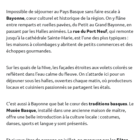
Impossible de séjourner au Pays Basque sans faire escale à
Bayonne
, cœur culturel et historique de la région. On y flâne
entre remparts et ruelles pavées, du Petit au Grand Bayonne, en
passant par les Halles animées. La
rue du Port Neuf
, qui remonte
jusqu’à la cathédrale Sainte-Marie, est l’une des plus typiques :
les maisons à colombages y abritent de petits commerces et des
échoppes gourmandes.
Sur les quais de la Nive, les façades étroites aux volets colorés se
reflètent dans l’eau calme du fleuve. On s’attarde ici pour un
déjeuner sous les halles, ouvertes chaque matin, où producteurs
locaux et cuisiniers passionnés se partagent les étals.
C’est aussi à Bayonne que bat le cœur des
traditions basques
. Le
Musée Basque
, installé dans une ancienne maison de maître,
offre une belle introduction à la culture locale : costumes,
danses, sports et langue y sont présentés.
Et si vous êtes de passage en juillet, ne manquez pas les
Fêtes