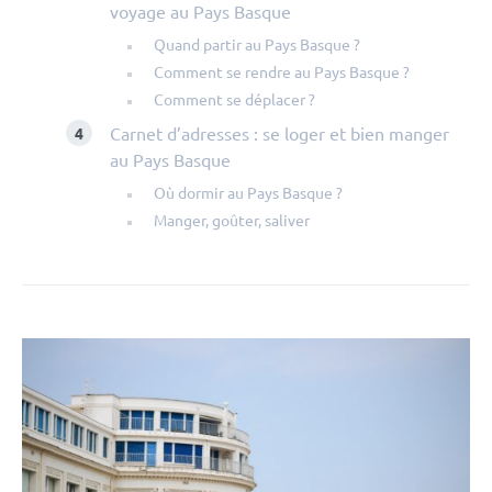
voyage au Pays Basque
Quand partir au Pays Basque ?
Comment se rendre au Pays Basque ?
Comment se déplacer ?
Carnet d’adresses : se loger et bien manger
au Pays Basque
Où dormir au Pays Basque ?
Manger, goûter, saliver