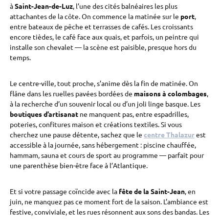
à
Saint-Jean-de-Luz
, l’une des cités balnéaires les plus
attachantes de la côte. On commence la matinée sur le
port
,
entre bateaux de pêche et terrasses de cafés. Les croissants
encore tièdes, le café face aux quais, et parfois, un peintre qui
installe son chevalet — la scène est paisible, presque hors du
temps.
Le centre-ville, tout proche, s’anime dès la fin de matinée. On
flâne dans les ruelles pavées bordées de
maisons à colombages
,
à la recherche d’un souvenir local ou d’un joli linge basque. Les
boutiques d’artisanat
ne manquent pas, entre espadrilles,
poteries, confitures maison et créations textiles. Si vous
cherchez une pause détente, sachez que le
centre Thalazur
est
accessible à la journée, sans hébergement : piscine chauffée,
hammam, sauna et cours de sport au programme — parfait pour
une parenthèse bien-être face à l’Atlantique.
Et si votre passage coïncide avec la
fête de la Saint-Jean
, en
juin, ne manquez pas ce moment fort de la saison. L’ambiance est
festive, conviviale, et les rues résonnent aux sons des bandas. Les