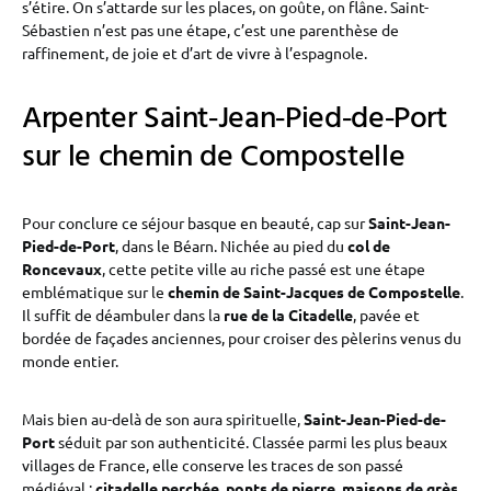
s’étire. On s’attarde sur les places, on goûte, on flâne. Saint-
Sébastien n’est pas une étape, c’est une parenthèse de
raffinement, de joie et d’art de vivre à l’espagnole.
Arpenter Saint‑Jean‑Pied‑de‑Port
sur le chemin de Compostelle
Pour conclure ce séjour basque en beauté, cap sur
Saint-Jean-
Pied-de-Port
, dans le Béarn. Nichée au pied du
col de
Roncevaux
, cette petite ville au riche passé est une étape
emblématique sur le
chemin de Saint-Jacques de Compostelle
.
Il suffit de déambuler dans la
rue de la Citadelle
, pavée et
bordée de façades anciennes, pour croiser des pèlerins venus du
monde entier.
Mais bien au-delà de son aura spirituelle,
Saint-Jean-Pied-de-
Port
séduit par son authenticité. Classée parmi les plus beaux
villages de France, elle conserve les traces de son passé
médiéval :
citadelle perchée
,
ponts de pierre
,
maisons de grès