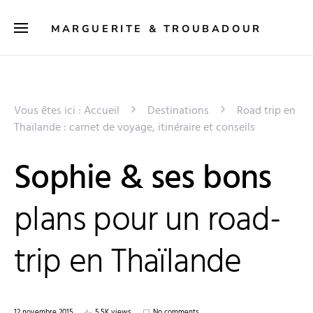
MARGUERITE & TROUBADOUR
Vous êtes ici :
Accueil
Destinations
Road trip en
Thaïlande : carnet de voyage, itinéraire et conseils
Sophie & ses bons
plans pour un road-
trip en Thaïlande
12 novembre 2015
5,5K views
No comments