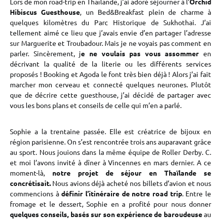
Lors de mon road-trip en Thaïlande, j’ai adoré séjourner à l’
Orchid
Hibiscus Guesthouse
, un Bed&Breakfast plein de charme à
quelques kilomètres du Parc Historique de Sukhothai. J’ai
tellement aimé ce lieu que j’avais envie d’en partager l’adresse
sur Marguerite et Troubadour. Mais je ne voyais pas comment en
parler. Sincèrement, j
e ne voulais pas vous assommer
en
décrivant la qualité de la literie ou les différents services
proposés ! Booking et Agoda le font très bien déjà ! Alors j’ai fait
marcher mon cerveau et connecté quelques neurones. Plutôt
que de décrire cette guesthouse, j’ai décidé de partager avec
vous les bons plans et conseils de celle qui m’en a parlé.
Sophie a la trentaine passée. Elle est créatrice de bijoux en
région parisienne. On s’est rencontrée trois ans auparavant grâce
au sport. Nous jouions dans la même équipe de Roller Derby. C.
et moi l’avons invité à dîner à Vincennes en mars dernier. A ce
moment-là,
notre projet de séjour en Thaïlande se
concrétisait.
Nous avions déjà acheté nos billets d’avion et nous
commencions à
définir l’itinéraire de notre road trip
. Entre le
fromage et le dessert, Sophie en a profité pour nous donner
quelques conseils, basés sur son expérience de baroudeuse
au