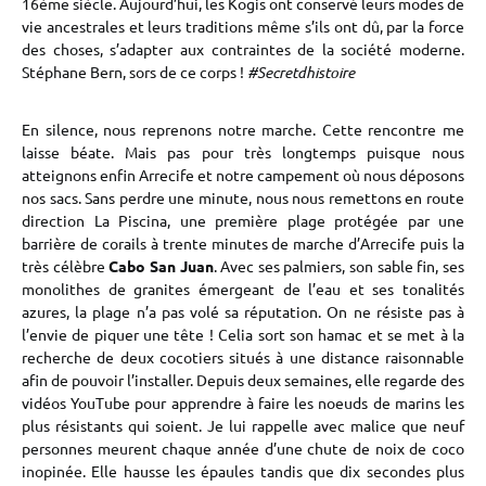
16ème siècle. Aujourd’hui, les Kogis ont conservé leurs modes de
vie ancestrales et leurs traditions même s’ils ont dû, par la force
des choses, s’adapter aux contraintes de la société moderne.
Stéphane Bern, sors de ce corps !
#Secretdhistoire
En silence, nous reprenons notre marche. Cette rencontre me
laisse béate. Mais pas pour très longtemps puisque nous
atteignons enfin Arrecife et notre campement où nous déposons
nos sacs. Sans perdre une minute, nous nous remettons en route
direction La Piscina, une première plage protégée par une
barrière de corails à trente minutes de marche d’Arrecife puis la
très célèbre
Cabo San Juan
. Avec ses palmiers, son sable fin, ses
monolithes de granites émergeant de l’eau et ses tonalités
azures, la plage n’a pas volé sa réputation. On ne résiste pas à
l’envie de piquer une tête ! Celia sort son hamac et se met à la
recherche de deux cocotiers situés à une distance raisonnable
afin de pouvoir l’installer. Depuis deux semaines, elle regarde des
vidéos YouTube pour apprendre à faire les noeuds de marins les
plus résistants qui soient. Je lui rappelle avec malice que neuf
personnes meurent chaque année d’une chute de noix de coco
inopinée. Elle hausse les épaules tandis que dix secondes plus