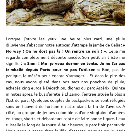
Lorsque j’ouvre les yeux une heure plus tard, une pluie
diluvienne s’abat sur notre autocar. J’attrape la jambe de Celia :
«
No way ! On ne dort pas là ! On rentre ce soir ! »
. Celia me
regarde complètement décontenancée. Son petit air triste me
signifie :
« Siiiiii ! Moi je veux dormir en tente. Je ne l’ai pas
trimballé depuis Paris pour ne pas l’utiliser. »
Bon, pas de
panique, la météo peut encore s’arranger… Et dans le pire des
cas, nous avons glissé dans nos sacs nos ponchos de pluie,
achetés cinq euros à Décathlon, dignes du parc Astérix. Quinze
minutes après, le bus s’arrête à El Zaino, l’entrée située la plus à
l’Est du parc. Quelques couples de backpackers se sont réfugiés
sous un hauvent de fortune en attendant la fin de l’averse. À
côté, un groupe de jeunes colombiens d’une vingtaine d’années
en tongs, shorts et débardeurs tente de faire bonne figure. L’eau
ruisselle le long de la route. À huit heures, le parc finit par ouvrir.
Nous nous glissons dans la file d’attente pour payer le droit