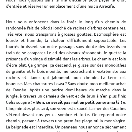
d’entrée et réserver un emplacement d’une nuit à Arrecife.
Nous nous enfonçons dans la forêt le long d’un chemin de
randonnée fait de pilotis jonché de racines d’arbres centenaires.
Très vite, nous transpirons à grosses gouttes. L’atmosphère est
lourde et humide, la chaleur difficilement supportable. Les
fourrés bruissent sur notre passage, sans doute des lézards en
train de se carapater. Le cri des oiseaux résonnent. Je guette la
présence d’un singe dissimulé dans les arbres. Le chemin est loin
d’être plat. Ça grimpe, ça descend, je glisse sur des monolithes
de granite et le bois mouillé, me raccrochant in-extrémiste aux
rochers et lianes qui jalonnent mon chemin. La terre est
boueuse. Mes chaussures Lowa ? Sans doute mon meilleur achat
de l’année. Après une petite demi-heure de marche dans la
jungle, à travers un camaïeu de vert et de brun à n’en plus finir,
Celia soupire :
« Bon, ce serait pas mal un petit panorama là ! »
.
Cinq minutes plus tard, son voeu est exaucé. La mer des Caraïbes
s’étend devant nos yeux : sombre et forte. On reprend notre
chemin, passant à travers une première plage où la mer s’agite.
La baignade est interdite. Un panneau nous annonce sèchement