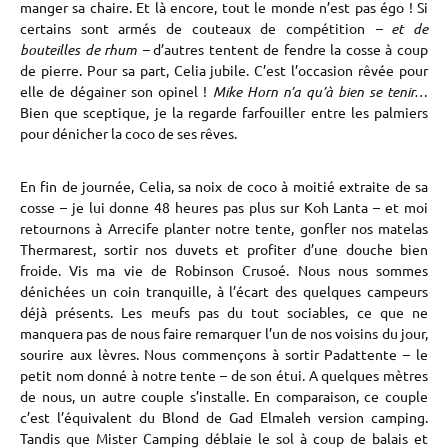
manger sa chaire. Et là encore, tout le monde n’est pas égo ! Si
certains sont armés de couteaux de compétition
– et de
bouteilles de rhum –
d’autres tentent de fendre la cosse à coup
de pierre. Pour sa part, Celia jubile. C’est l’occasion rêvée pour
elle de dégainer son opinel !
Mike Horn n’a qu’à bien se tenir…
Bien que sceptique, je la regarde farfouiller entre les palmiers
pour dénicher la coco de ses rêves.
En fin de journée, Celia, sa noix de coco à moitié extraite de sa
cosse – je lui donne 48 heures pas plus sur Koh Lanta – et moi
retournons à Arrecife planter notre tente, gonfler nos matelas
Thermarest, sortir nos duvets et profiter d’une douche bien
froide. Vis ma vie de Robinson Crusoé. Nous nous sommes
dénichées un coin tranquille, à l’écart des quelques campeurs
déjà présents. Les meufs pas du tout sociables, ce que ne
manquera pas de nous faire remarquer l’un de nos voisins du jour,
sourire aux lèvres. Nous commençons à sortir Padattente – le
petit nom donné à notre tente – de son étui. A quelques mètres
de nous, un autre couple s’installe. En comparaison, ce couple
c’est l’équivalent du Blond de Gad Elmaleh version camping.
Tandis que Mister Camping déblaie le sol à coup de balais et