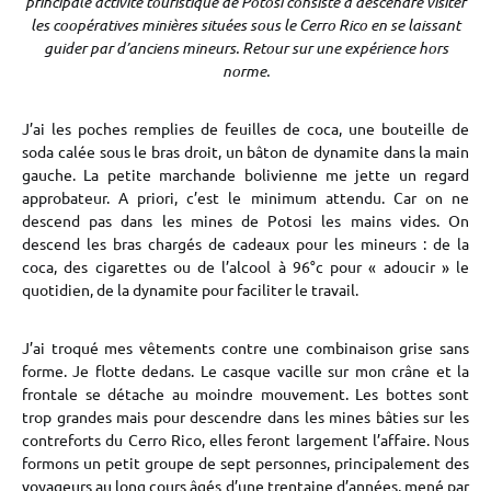
principale activité touristique de Potosi consiste à descendre visiter
les coopératives minières situées sous le Cerro Rico en se laissant
guider par d’anciens mineurs. Retour sur une expérience hors
norme.
J’ai les poches remplies de feuilles de coca, une bouteille de
soda calée sous le bras droit, un bâton de dynamite dans la main
gauche. La petite marchande bolivienne me jette un regard
approbateur. A priori, c’est le minimum attendu. Car on ne
descend pas dans les mines de Potosi les mains vides. On
descend les bras chargés de cadeaux pour les mineurs : de la
coca, des cigarettes ou de l’alcool à 96°c pour « adoucir » le
quotidien, de la dynamite pour faciliter le travail.
J’ai troqué mes vêtements contre une combinaison grise sans
forme. Je flotte dedans. Le casque vacille sur mon crâne et la
frontale se détache au moindre mouvement. Les bottes sont
trop grandes mais pour descendre dans les mines bâties sur les
contreforts du Cerro Rico, elles feront largement l’affaire. Nous
formons un petit groupe de sept personnes, principalement des
voyageurs au long cours âgés d’une trentaine d’années, mené par