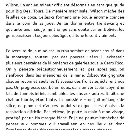
Wilson, un ancien mineur officiant désormais en tant que guide
pour Big Deal Tours. De manière machinale, Wilson mâche des
feuilles de coca. Celles-ci forment une boule énorme coincée
dans le coin de sa joue. Je lui donne entre trente-cinq et
quarante ans mais je me trompe sans doute car en Bolivie, les
gens paraissent toujours plus âgés qu’ils ne le sont vraiment.
L’ouverture de la mine est un trou sombre et béant creusé dans
la montagne, soutenu par des poutres usées. Il existerait
plusieurs centaines de kilomètres de galeries sous le Cerro Rico.
On y pénètre précautionneusement et, pas après pas, on
s’enfonce dans les méandres de la mine. L’obscurité grignote
chaque recoin et seuls les faisceaux des frontales éclairent nos
pas. On progresse, courbé en deux, dans un véritable labyrinthe
fait de tunnels infinis semblables les uns aux autres. Il fait une
chaleur lourde, étouffante. La poussière – un joli mélange de
silice, de plomb et d’autres produits toxiques – est épaisse, la
respiration difficile. Par réflexe, je porte la main à mon visage,
protégé par un fin masque blanc. Et je ne peux m’empêcher de
penser aux hommes qui travaillent en ces lieux et dont
l’espérance de vie dépasse rarement les quarante-cinq ans…