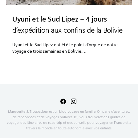
Uyuni et le Sud Lipez – 4 jours
d’expédition aux confins de la Bolivie
Uyuni et le Sud Lipez ont été le point d’orgue de notre
voyage de trois semaines en Bolivie.…
Marguerite & Troubadour est un blog voyage en famille. On parle d'aventures,
de randonnées et de voyages polaires. Ici, vous trouverez des guides de
voyage, des itinéraires de road-trip et des conseils pour voyager en France et à
travers le monde en toute autonomie avec vos enfants.