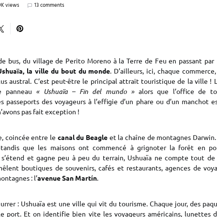
9K views
13 comments
de bus, du village de Perito Moreno à la Terre de Feu en passant par 
Ushuaïa, la ville du bout du monde
. D’ailleurs, ici, chaque commerce
us austral. C’est peut-être le principal attrait touristique de la ville !
re panneau
« Ushuaïa – Fin del mundo »
alors que l’office de t
 passeports des voyageurs à l’effigie d’un phare ou d’un manchot es
’avons pas fait exception !
ée, coincée entre le
canal du Beagle
et la chaîne de montagnes Darwin.
tandis que les maisons ont commencé à grignoter la forêt en po
e s’étend et gagne peu à peu du terrain, Ushuaïa ne compte tout d
mêlent boutiques de souvenirs, cafés et restaurants, agences de voy
ntagnes : l’
avenue San Martín
.
leurrer : Ushuaïa est une ville qui vit du tourisme. Chaque jour, des paq
 port. Et on identifie bien vite les voyageurs américains, lunettes d