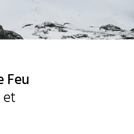
de Feu
 et