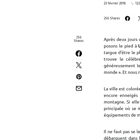
23 février 2018
12,
256 Shares
256
Après deux jours 
Shares
posons le pied à
targue d’être le pl
trouve le célèb
généreusement les
monde ». Et nous n
La ville est color
encore enneigés 
montagne. Si ell
principale où se 
équipements de mo
Il ne faut pas se 
débarquent dans le