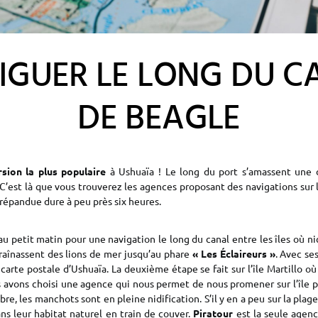
IGUER LE LONG DU C
DE BEAGLE
sion la plus populaire
à Ushuaïa ! Le long du port s’amassent une 
C’est là que vous trouverez les agences proposant des navigations sur 
s répandue dure à peu près six heures.
au petit matin pour une navigation le long du canal entre les îles où n
raînassent des lions de mer jusqu’au phare
« Les Éclaireurs »
. Avec se
 carte postale d’Ushuaïa. La deuxième étape se fait sur l’île Martillo 
s avons choisi une agence qui nous permet de nous promener sur l’île 
e, les manchots sont en pleine nidification. S’il y en a peu sur la plage
ns leur habitat naturel en train de couver.
Piratour
est la seule agenc