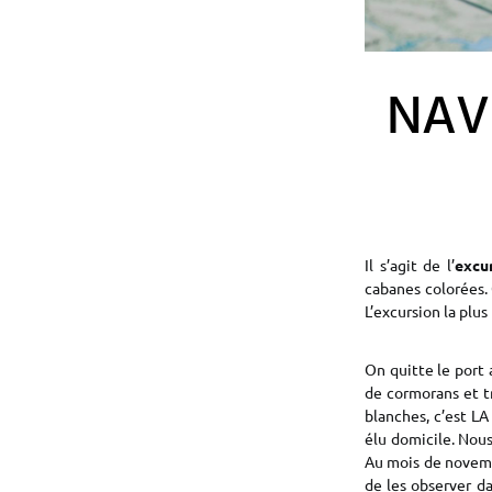
NAV
Il s’agit de l’
excur
cabanes colorées. 
L’excursion la plu
On quitte le port 
de cormorans et t
blanches, c’est LA
élu domicile. Nou
Au mois de novembr
de les observer da