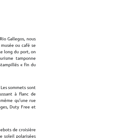
Rio Gallegos, nous
, musée ou café se
 Le long du port, on
ourisme tamponne
tampillés « fin du
 Les sommets sont
ussant à flanc de
e même qu’une rue
ages, Duty Free et
uebots de croisière
e soleil polarisées