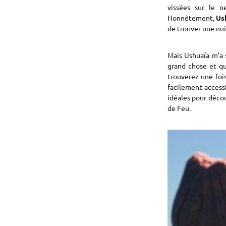
vissées sur le n
Honnêtement,
Ush
de trouver une nui
Mais Ushuaïa m’a 
grand chose et qui
trouverez une fois
facilement accessi
idéales pour découv
de Feu.