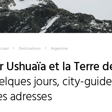
cueil
Destinations
Argentine
er Ushuaïa et la Terre 
lques jours, city-guide
s adresses