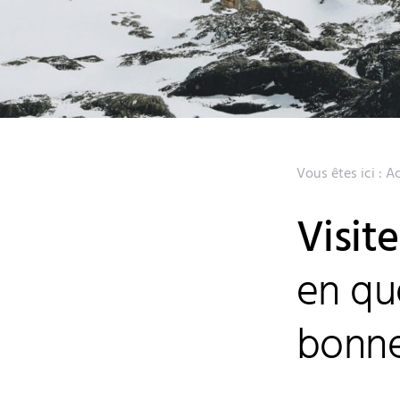
Vous êtes ici :
Ac
Visit
en que
bonne