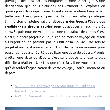
privilégié des destinations éloignées comme la Patagonie, une
destination que nous n’aurions pas vraiment pu explorer en
quinze jours de congés payés. Ensuite, nous voulions faire la part
belle aux treks, passer peu de temps en ville, privilégier
l’immersion en pleine nature,
découvrir des lieux à l’écart des
traditionnels circuits touristiques
et adopter un rythme très
slow. Et puis nous ne voulions aucune contrainte de temps. C’est
ainsi que notre projet a vu le jour : cinq mois de voyage du Pérou
à l’Argentine, en passant par le Chili et la Bolivie. Une fois le
projet ébauché, il nous aura fallu tout de même un moment pour
passer du rêve à la réalité et se fixer une date de départ. Promis,
arrêter une date de départ, c’est sans doute la chose la plus
difficile à réaliser ! Une fois que c’est fait, il ne vous reste plus
qu’à dérouler l’organisation de votre voyage jusqu’au moment du
départ.
A LIRE – 5 mois de voyage en Amérique du Sud et en
Antarctique, le bilan
A VOIR – Génération Tour du Monde : le voyage d’une vie