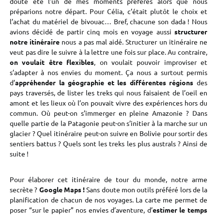
doute été l’un de mes moments préférés alors que nous
préparions notre départ. Pour Célia, c’était plutôt le choix et
l’achat du matériel de bivouac… Bref, chacune son dada ! Nous
avions décidé de partir cinq mois en voyage aussi
structurer
notre itinéraire
nous a pas mal aidé. Structurer un itinéraire ne
veut pas dire le suivre à la lettre une fois sur place. Au contraire,
on voulait être flexibles
, on voulait pouvoir improviser et
s’adapter à nos envies du moment. Ça nous a surtout permis
d’
appréhender la géographie et les différentes régions
des
pays traversés, de lister les treks qui nous faisaient de l’oeil en
amont et les lieux où l’on pouvait vivre des expériences hors du
commun. Où peut-on s’immerger en pleine Amazonie ? Dans
quelle partie de la Patagonie peut-on s’initier à la marche sur un
glacier ? Quel itinéraire peut-on suivre en Bolivie pour sortir des
sentiers battus ? Quels sont les treks les plus australs ? Ainsi de
suite !
Pour élaborer cet itinéraire de tour du monde, notre arme
secrète ?
Google Maps !
Sans doute mon outils préféré lors de la
planification de chacun de nos voyages. La carte me permet de
poser “sur le papier” nos envies d’aventure, d’
estimer le temps