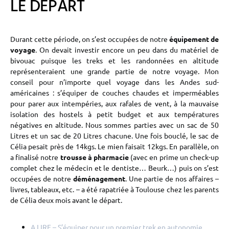
LE DEPART
Durant cette période, on s’est occupées de notre
équipement de
voyage
. On devait investir encore un peu dans du matériel de
bivouac puisque les treks et les randonnées en altitude
représenteraient une grande partie de notre voyage. Mon
conseil pour n’importe quel voyage dans les Andes sud-
américaines : s’équiper de couches chaudes et imperméables
pour parer aux intempéries, aux rafales de vent, à la mauvaise
isolation des hostels à petit budget et aux températures
négatives en altitude. Nous sommes parties avec un sac de 50
Litres et un sac de 20 Litres chacune. Une fois bouclé, le sac de
Célia pesait près de 14kgs. Le mien faisait 12kgs. En parallèle, on
a finalisé notre
trousse à pharmacie
(avec en prime un check-up
complet chez le médecin et le dentiste… Beurk…) puis on s’est
occupées de notre
déménagement
. Une partie de nos affaires –
livres, tableaux, etc. – a été rapatriée à Toulouse chez les parents
de Célia deux mois avant le départ.
A LIRE – S’équiper pour un premier trek en autonomie