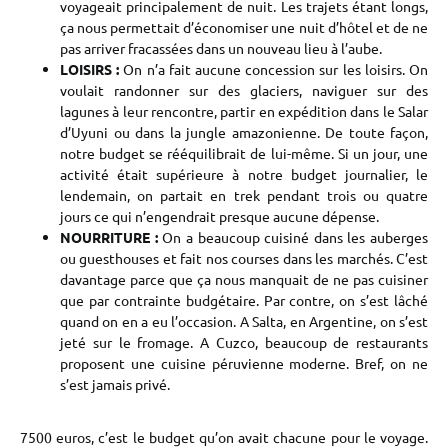
voyageait principalement de nuit. Les trajets étant longs,
ça nous permettait d’économiser une nuit d’hôtel et de ne
pas arriver fracassées dans un nouveau lieu à l’aube.
LOISIRS :
On n’a fait aucune concession sur les loisirs. On
voulait randonner sur des glaciers, naviguer sur des
lagunes à leur rencontre, partir en expédition dans le Salar
d’Uyuni ou dans la jungle amazonienne. De toute façon,
notre budget se rééquilibrait de lui-même. Si un jour, une
activité était supérieure à notre budget journalier, le
lendemain, on partait en trek pendant trois ou quatre
jours ce qui n’engendrait presque aucune dépense.
NOURRITURE :
On a beaucoup cuisiné dans les auberges
ou guesthouses et fait nos courses dans les marchés. C’est
davantage parce que ça nous manquait de ne pas cuisiner
que par contrainte budgétaire. Par contre, on s’est lâché
quand on en a eu l’occasion. A Salta, en Argentine, on s’est
jeté sur le fromage. A Cuzco, beaucoup de restaurants
proposent une cuisine péruvienne moderne. Bref, on ne
s’est jamais privé.
7500 euros, c’est le budget qu’on avait chacune pour le voyage.