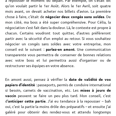
à repousser le moment du départ. Par exemple, on s’était dit
qu’on voulait partir le 1er Août. Alors le 1er Avril, soit quatre
mois avant, on devait acheter nos billets d’avion. La première
chose à faire, c’était de
négocier deux congés sans soldes
. De
mon côté, ma boss a été super compréhensive. Pour Célia, la
négociation s’est fait dans la douleur. Là, le contexte est propre à
chacun. Certains voudront tout quitter, d’autres préféreront
partir avec la sécurité d’un emploi au retour. Si vous souhaitez
négocier un congés sans soldes avec votre entreprise, mon
conseil est le suivant :
parlez-en amont
. Une communication
transparente vous permettra de conserver de bonnes relations
avec votre boss et lui permettra aussi d’organiser ou de
restructurer ses équipes en votre absence.
En amont aussi, pensez à vérifier la
date de validité de vos
papiers d’identité
: passeports, permis de conduire international
si besoin, carnets de vaccination, etc. Les
mises à jours de
vaccin
peuvent se faire un peu plus tard. Mon conseil, c’est
d’
anticiper cette partie
. J’ai eu tendance à la repousser – bah
oui, c’est la partie la moins drôle des préparatifs – et ensuite j’ai
galéré pour obtenir des rendez-vous et attendu longtemps