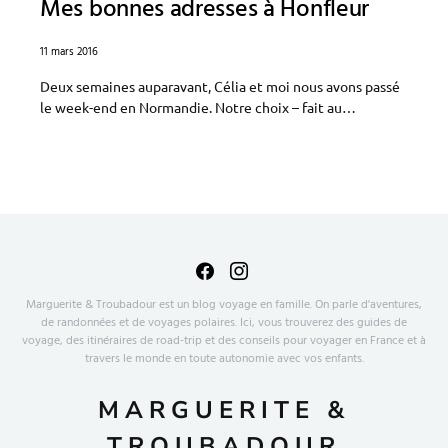
Mes bonnes adresses à Honfleur
11 mars 2016
Deux semaines auparavant, Célia et moi nous avons passé
le week-end en Normandie. Notre choix – fait au…
Marguerite & Troubadour est un blog voyage en famille. On parle d'aventures,
de randonnées et de voyages polaires. Ici, vous trouverez des guides de
voyage, des itinéraires de road-trip et des conseils pour voyager en France et à
travers le monde en toute autonomie avec vos enfants.
MARGUERITE &
TROUBADOUR