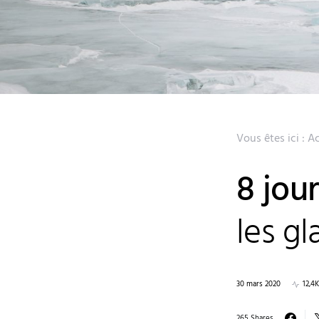
Vous êtes ici :
Ac
8 jou
les gl
30 mars 2020
12,4
265 Shares