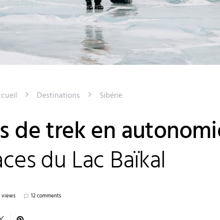
cueil
Destinations
Sibérie
rs de trek en autonomi
aces du Lac Baïkal
K views
12 comments