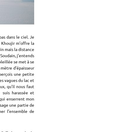
bas dans le ciel. Je
Khoujir m’offre la
in mais la distance
 Soudain, j’entends
leillée se met à se
n mètre d’épaisseur
perçois une petite
les vagues du lac et
ux, qu’il nous faut
e suis harassée et
 qui enserrent mon
sage une partie de
ener l’ensemble de