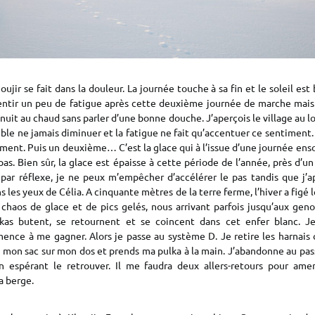
ujir se fait dans la douleur. La journée touche à sa fin et le soleil est 
tir un peu de fatigue après cette deuxième journée de marche mais 
nuit au chaud sans parler d’une bonne douche. J’aperçois le village au lo
le ne jamais diminuer et la fatigue ne fait qu’accentuer ce sentiment.
ent. Puis un deuxième… C’est la glace qui à l’issue d’une journée enso
pas. Bien sûr, la glace est épaisse à cette période de l’année, près d’u
, par réflexe, je ne peux m’empêcher d’accélérer le pas tandis que j’a
s les yeux de Célia. A cinquante mètres de la terre ferme, l’hiver a figé 
 chaos de glace et de pics gelés, nous arrivant parfois jusqu’aux geno
lkas butent, se retournent et se coincent dans cet enfer blanc. J
nce à me gagner. Alors je passe au système D. Je retire les harnais
 mon sac sur mon dos et prends ma pulka à la main. J’abandonne au pas
n espérant le retrouver. Il me faudra deux allers-retours pour am
a berge.