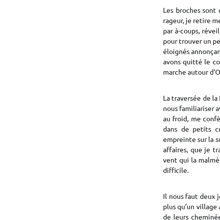
Les broches sont 
rageur, je retire m
par à-coups, révei
pour trouver un pe
éloignés annonçant
avons quitté le c
marche autour d’Ol
La traversée de la
nous familiariser
au froid, me conf
dans de petits c
empreinte sur la su
affaires, que je t
vent qui la malmèn
difficile.
Il nous faut deux 
plus qu’un village
de leurs cheminée