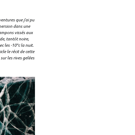
ventures que j’ai pu
mmersion dans une
rampons vissés aux
de, tantôt noire,
 les -10°c la nuit.
le le récit de cette
sur les rives gelées