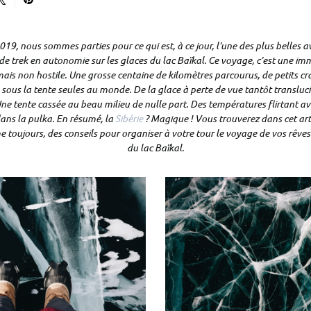
9, nous sommes parties pour ce qui est, à ce jour, l’une des plus belles a
rs de trek en autonomie sur les glaces du lac Baïkal. Ce voyage, c’est une i
ais non hostile. Une grosse centaine de kilomètres parcourus, de petits c
 sous la tente seules au monde. De la glace à perte de vue tantôt transluci
ne tente cassée au beau milieu de nulle part. Des températures flirtant avec
dans la pulka. En résumé, la
Sibérie
? Magique ! Vous trouverez dans cet artic
toujours, des conseils pour organiser à votre tour le voyage de vos rêves 
du
lac Baïkal.