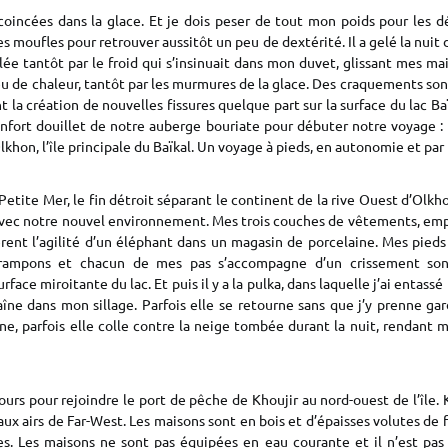
coincées dans la glace. Et je dois peser de tout mon poids pour les dé
es moufles pour retrouver aussitôt un peu de dextérité. Il a gelé la nuit 
llée tantôt par le froid qui s’insinuait dans mon duvet, glissant mes m
u de chaleur, tantôt par les murmures de la glace. Des craquements so
 la création de nouvelles fissures quelque part sur la surface du lac Baïk
onfort douillet de notre auberge bouriate pour débuter notre voyage :
khon, l’île principale du Baïkal. Un voyage à pieds, en autonomie et par 
 Petite Mer, le fin détroit séparant le continent de la rive Ouest d’Olk
 avec notre nouvel environnement. Mes trois couches de vêtements, empi
èrent l’agilité d’un éléphant dans un magasin de porcelaine. Mes pied
rampons et chacun de mes pas s’accompagne d’un crissement son
rface miroitante du lac. Et puis il y a la pulka, dans laquelle j’ai entas
raîne dans mon sillage. Parfois elle se retourne sans que j’y prenne gard
e, parfois elle colle contre la neige tombée durant la nuit, rendant 
jours pour rejoindre le port de pêche de Khoujir au nord-ouest de l’île. 
 aux airs de Far-West. Les maisons sont en bois et d’épaisses volutes d
s. Les maisons ne sont pas équipées en eau courante et il n’est pas 