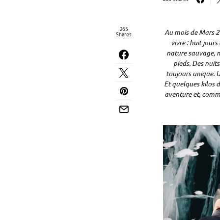
265
Au mois de Mars 201
Shares
vivre : huit jou
nature sauvage, m
pieds. Des nuits
toujours unique. U
Et quelques kilos 
aventure et, comme 