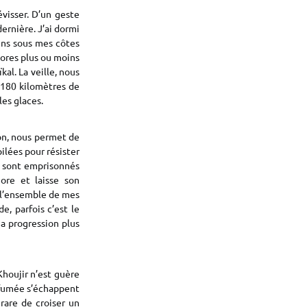
visser. D’un geste
dernière. J’ai dormi
ains sous mes côtes
nores plus ou moins
al. La veille, nous
 180 kilomètres de
les glaces.
hon, nous permet de
lées pour résister
s sont emprisonnés
ore et laisse son
sé l’ensemble de mes
e, parfois c’est le
ma progression plus
Khoujir n’est guère
e fumée s’échappent
rare de croiser un