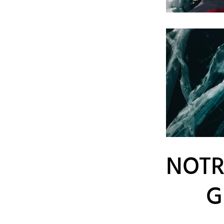
NOTR
G