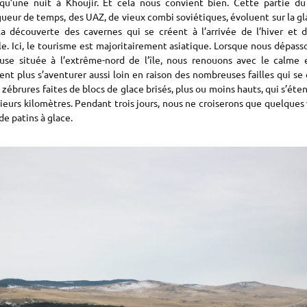
u’une nuit à Khoujir. Et cela nous convient bien. Cette partie du
ngueur de temps, des UAZ, de vieux combi soviétiques, évoluent sur la 
a découverte des cavernes qui se créent à l’arrivée de l’hiver et 
e. Ici, le tourisme est majoritairement asiatique. Lorsque nous dépas
se située à l’extrême-nord de l’île, nous renouons avec le calme e
nt plus s’aventurer aussi loin en raison des nombreuses failles qui se 
s zébrures faites de blocs de glace brisés, plus ou moins hauts, qui s’ét
ieurs kilomètres. Pendant trois jours, nous ne croiserons que quelques
de patins à glace.